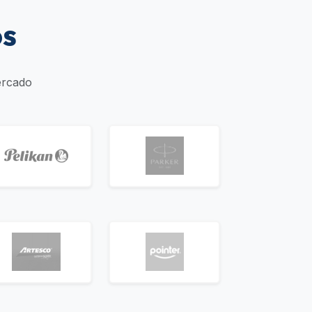
os
ercado