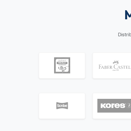
M
Distr