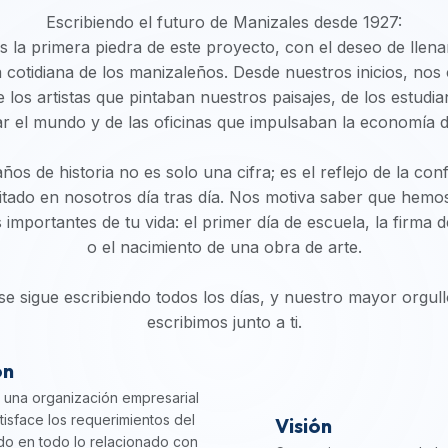
Escribiendo el futuro de Manizales desde 1927:
la primera piedra de este proyecto, con el deseo de llena
da cotidiana de los manizaleños. Desde nuestros inicios, nos
e los artistas que pintaban nuestros paisajes, de los estud
r el mundo y de las oficinas que impulsaban la economía de
ños de historia no es solo una cifra; es el reflejo de la co
itado en nosotros día tras día. Nos motiva saber que hem
mportantes de tu vida: el primer día de escuela, la firma 
o el nacimiento de una obra de arte.
 se sigue escribiendo todos los días, y nuestro mayor orgull
escribimos junto a ti.
ón
una organización empresarial
tisface los requerimientos del
Visión
o en todo lo relacionado con