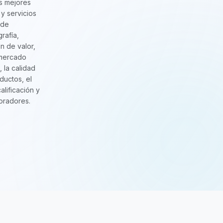
s mejores
y servicios
 de
grafía,
n de valor,
 mercado
, la calidad
ductos, el
calificación y
oradores.