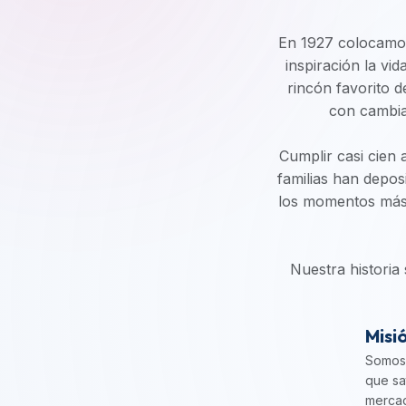
En 1927 colocamos 
inspiración la vi
rincón favorito d
con cambia
Cumplir casi cien a
familias han depos
los momentos más i
Nuestra historia
Misi
Somos 
que sa
mercad