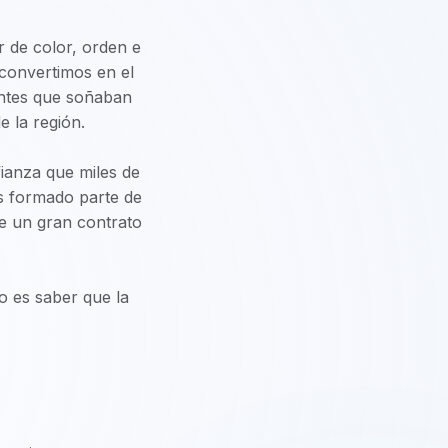
r de color, orden e
 convertimos en el
iantes que soñaban
 la región.
nfianza que miles de
os formado parte de
de un gran contrato
o es saber que la