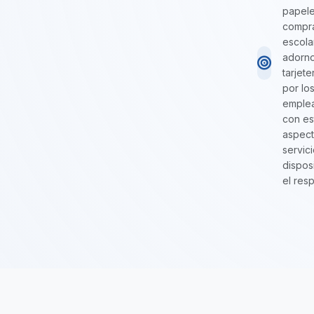
papeler
compra
escola
adorno
tarjet
por lo
emplea
con es
aspect
servic
dispos
el res