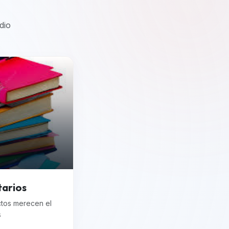
dio
tarios
ctos merecen el
s