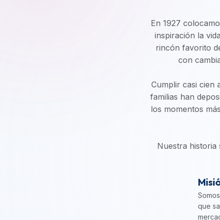
En 1927 colocamos 
inspiración la vi
rincón favorito d
con cambia
Cumplir casi cien a
familias han depos
los momentos más i
Nuestra historia
Misi
Somos 
que sa
mercad