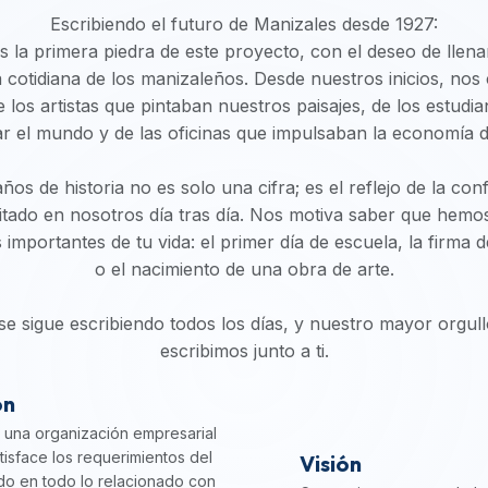
Escribiendo el futuro de Manizales desde 1927:
la primera piedra de este proyecto, con el deseo de llena
da cotidiana de los manizaleños. Desde nuestros inicios, nos
e los artistas que pintaban nuestros paisajes, de los estud
r el mundo y de las oficinas que impulsaban la economía de
ños de historia no es solo una cifra; es el reflejo de la co
itado en nosotros día tras día. Nos motiva saber que hem
mportantes de tu vida: el primer día de escuela, la firma 
o el nacimiento de una obra de arte.
 se sigue escribiendo todos los días, y nuestro mayor orgull
escribimos junto a ti.
ón
una organización empresarial
tisface los requerimientos del
Visión
o en todo lo relacionado con