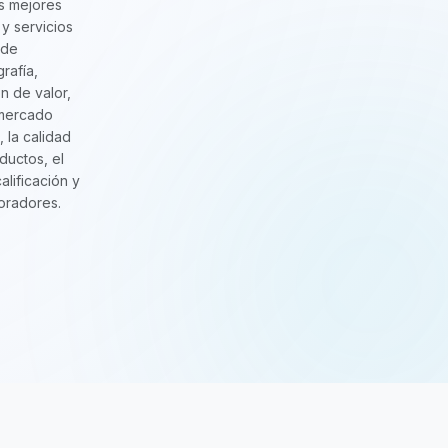
s mejores
y servicios
 de
grafía,
n de valor,
 mercado
, la calidad
ductos, el
calificación y
oradores.