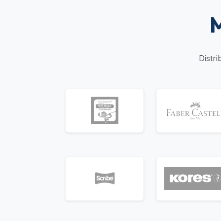
M
Distr