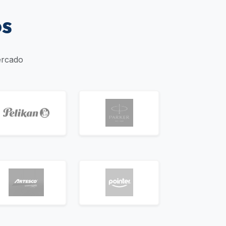
os
ercado