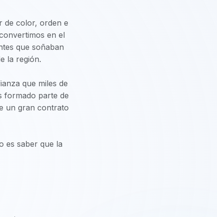
r de color, orden e
 convertimos en el
iantes que soñaban
 la región.
nfianza que miles de
os formado parte de
de un gran contrato
o es saber que la