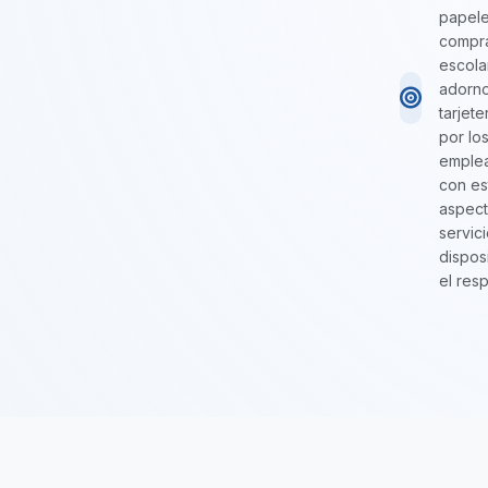
papeler
compra
escola
adorno
tarjet
por lo
emplea
con es
aspect
servic
dispos
el res