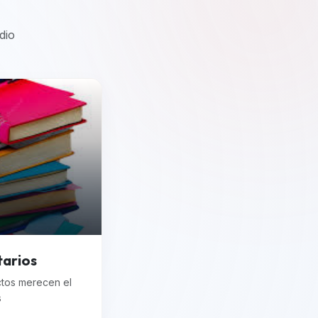
dio
tarios
ctos merecen el
s