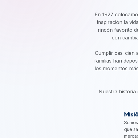
En 1927 colocamos 
inspiración la vi
rincón favorito d
con cambia
Cumplir casi cien a
familias han depos
los momentos más i
Nuestra historia
Misi
Somos 
que sa
mercad