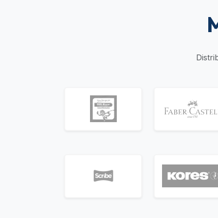
M
Distr