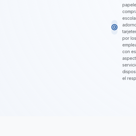
papeler
compra
escola
adorno
tarjet
por lo
emplea
con es
aspect
servic
dispos
el res