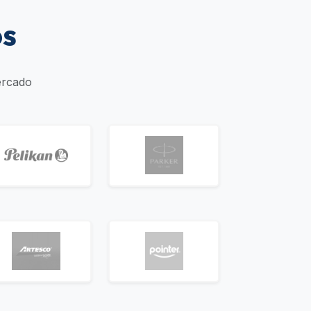
os
ercado