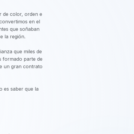
r de color, orden e
 convertimos en el
iantes que soñaban
 la región.
nfianza que miles de
os formado parte de
de un gran contrato
o es saber que la