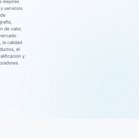
s mejores
y servicios
 de
grafía,
n de valor,
 mercado
, la calidad
ductos, el
calificación y
oradores.