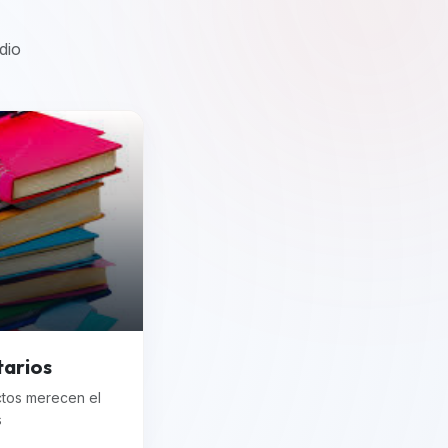
dio
tarios
ctos merecen el
s