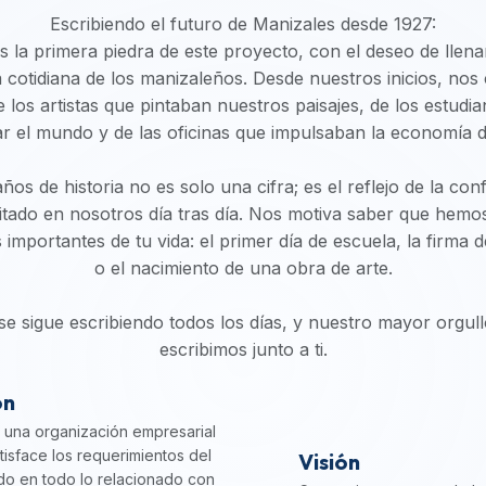
Escribiendo el futuro de Manizales desde 1927:
la primera piedra de este proyecto, con el deseo de llena
da cotidiana de los manizaleños. Desde nuestros inicios, nos
e los artistas que pintaban nuestros paisajes, de los estud
r el mundo y de las oficinas que impulsaban la economía de
ños de historia no es solo una cifra; es el reflejo de la co
itado en nosotros día tras día. Nos motiva saber que hem
mportantes de tu vida: el primer día de escuela, la firma 
o el nacimiento de una obra de arte.
 se sigue escribiendo todos los días, y nuestro mayor orgull
escribimos junto a ti.
ón
una organización empresarial
tisface los requerimientos del
Visión
o en todo lo relacionado con