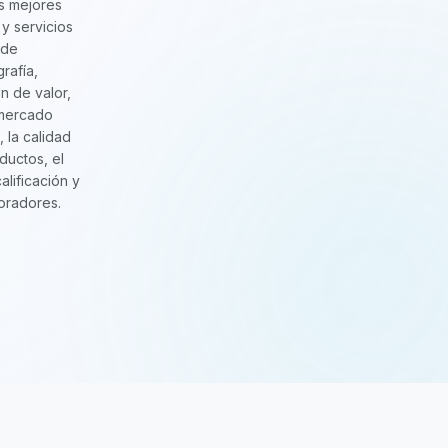
s mejores
y servicios
 de
grafía,
n de valor,
 mercado
, la calidad
ductos, el
calificación y
oradores.