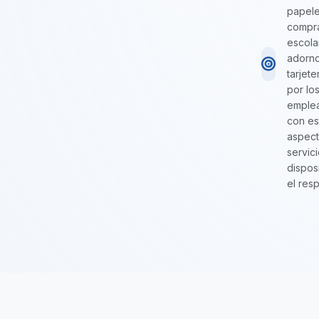
papeler
compra
escola
adorno
tarjet
por lo
emplea
con es
aspect
servic
dispos
el res