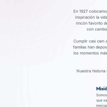
En 1927 colocamos 
inspiración la vi
rincón favorito d
con cambia
Cumplir casi cien a
familias han depos
los momentos más i
Nuestra historia
Misi
Somos 
que sa
mercad