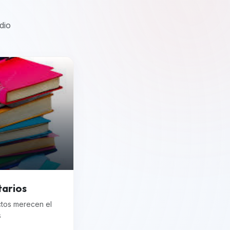
dio
tarios
ctos merecen el
s