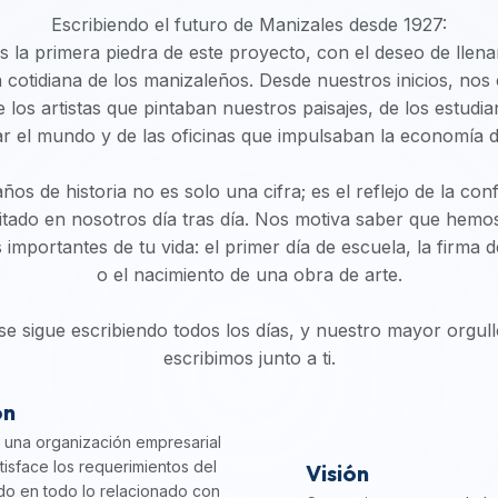
Escribiendo el futuro de Manizales desde 1927:
la primera piedra de este proyecto, con el deseo de llena
da cotidiana de los manizaleños. Desde nuestros inicios, nos
e los artistas que pintaban nuestros paisajes, de los estud
r el mundo y de las oficinas que impulsaban la economía de
ños de historia no es solo una cifra; es el reflejo de la co
itado en nosotros día tras día. Nos motiva saber que hem
mportantes de tu vida: el primer día de escuela, la firma 
o el nacimiento de una obra de arte.
 se sigue escribiendo todos los días, y nuestro mayor orgull
escribimos junto a ti.
ón
una organización empresarial
tisface los requerimientos del
Visión
o en todo lo relacionado con