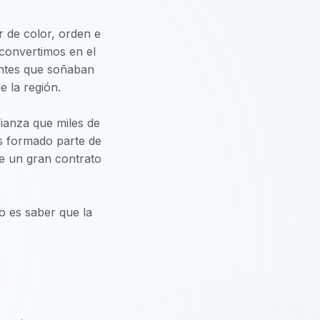
r de color, orden e
 convertimos en el
iantes que soñaban
 la región.
nfianza que miles de
os formado parte de
de un gran contrato
o es saber que la