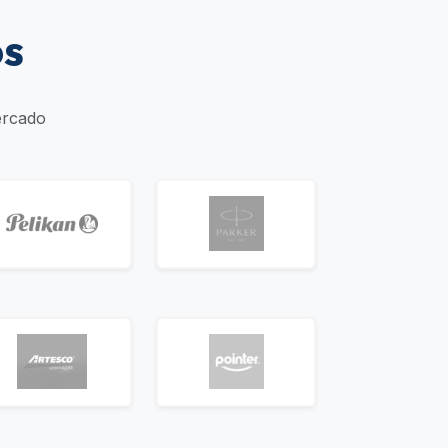
os
ercado