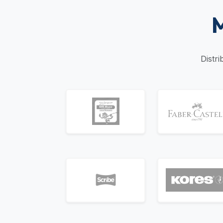
M
Distr