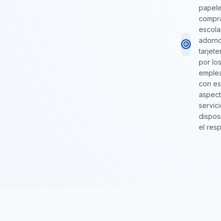
papeler
compra
escola
adorno
tarjet
por lo
emplea
con es
aspect
servic
dispos
el res