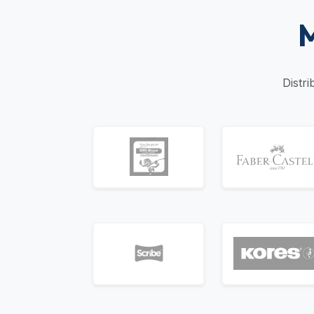
M
Distr