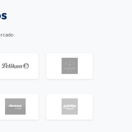
os
ercado