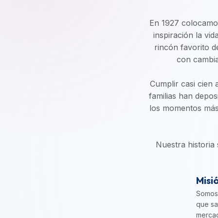
En 1927 colocamos 
inspiración la vi
rincón favorito d
con cambia
Cumplir casi cien a
familias han depos
los momentos más i
Nuestra historia
Misi
Somos 
que sa
mercad