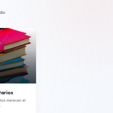
dio
tarios
ctos merecen el
s