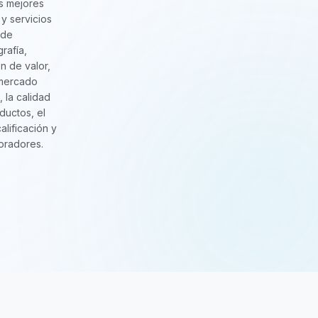
s mejores
y servicios
 de
grafía,
n de valor,
 mercado
, la calidad
ductos, el
calificación y
oradores.