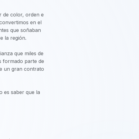
r de color, orden e
 convertimos en el
iantes que soñaban
 la región.
nfianza que miles de
os formado parte de
de un gran contrato
o es saber que la