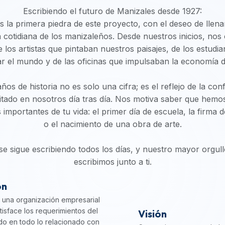
Escribiendo el futuro de Manizales desde 1927:
la primera piedra de este proyecto, con el deseo de llena
da cotidiana de los manizaleños. Desde nuestros inicios, nos
e los artistas que pintaban nuestros paisajes, de los estud
r el mundo y de las oficinas que impulsaban la economía de
ños de historia no es solo una cifra; es el reflejo de la co
itado en nosotros día tras día. Nos motiva saber que hem
mportantes de tu vida: el primer día de escuela, la firma 
o el nacimiento de una obra de arte.
 se sigue escribiendo todos los días, y nuestro mayor orgull
escribimos junto a ti.
ón
una organización empresarial
tisface los requerimientos del
Visión
o en todo lo relacionado con